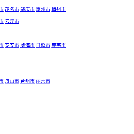
市
茂名市
肇庆市
惠州市
梅州市
市
云浮市
市
泰安市
威海市
日照市
莱芜市
市
舟山市
台州市
丽水市