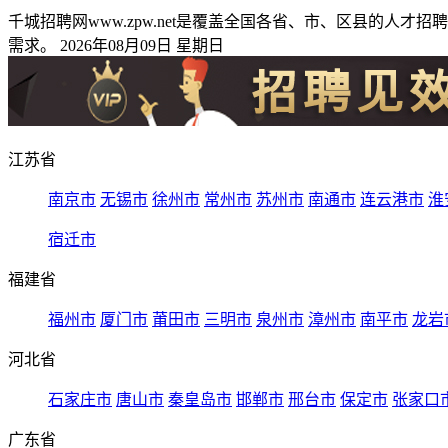
千城招聘网www.zpw.net是覆盖全国各省、市、区县的
需求。 2026年08月09日 星期日
江苏省
南京市
无锡市
徐州市
常州市
苏州市
南通市
连云港市
淮
宿迁市
福建省
福州市
厦门市
莆田市
三明市
泉州市
漳州市
南平市
龙岩
河北省
石家庄市
唐山市
秦皇岛市
邯郸市
邢台市
保定市
张家口
广东省