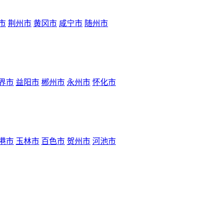
市
荆州市
黄冈市
咸宁市
随州市
界市
益阳市
郴州市
永州市
怀化市
港市
玉林市
百色市
贺州市
河池市