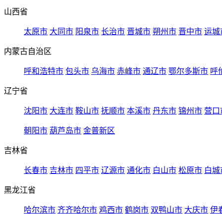
山西省
太原市
大同市
阳泉市
长治市
晋城市
朔州市
晋中市
运城
内蒙古自治区
呼和浩特市
包头市
乌海市
赤峰市
通辽市
鄂尔多斯市
呼
辽宁省
沈阳市
大连市
鞍山市
抚顺市
本溪市
丹东市
锦州市
营口
朝阳市
葫芦岛市
金普新区
吉林省
长春市
吉林市
四平市
辽源市
通化市
白山市
松原市
白城
黑龙江省
哈尔滨市
齐齐哈尔市
鸡西市
鹤岗市
双鸭山市
大庆市
伊