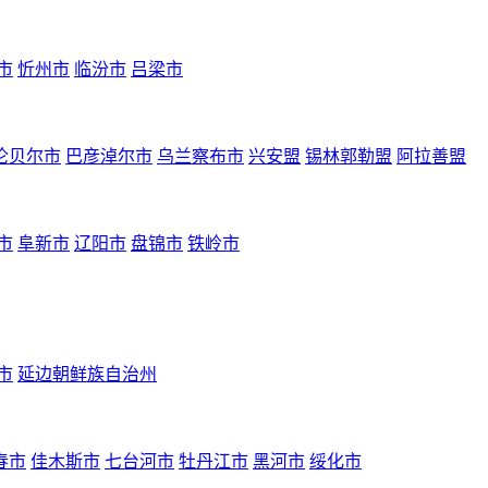
市
忻州市
临汾市
吕梁市
伦贝尔市
巴彦淖尔市
乌兰察布市
兴安盟
锡林郭勒盟
阿拉善盟
市
阜新市
辽阳市
盘锦市
铁岭市
市
延边朝鲜族自治州
春市
佳木斯市
七台河市
牡丹江市
黑河市
绥化市