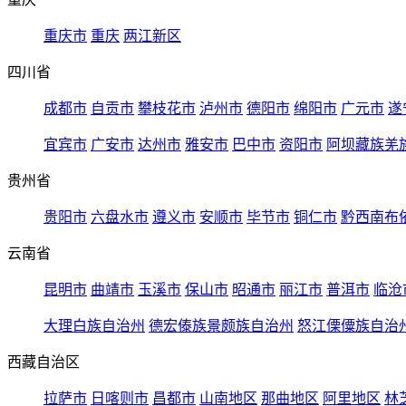
重庆市
重庆
两江新区
四川省
成都市
自贡市
攀枝花市
泸州市
德阳市
绵阳市
广元市
遂
宜宾市
广安市
达州市
雅安市
巴中市
资阳市
阿坝藏族羌
贵州省
贵阳市
六盘水市
遵义市
安顺市
毕节市
铜仁市
黔西南布
云南省
昆明市
曲靖市
玉溪市
保山市
昭通市
丽江市
普洱市
临沧
大理白族自治州
德宏傣族景颇族自治州
怒江傈僳族自治
西藏自治区
拉萨市
日喀则市
昌都市
山南地区
那曲地区
阿里地区
林