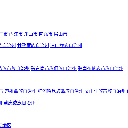
宁市
内江市
乐山市
南充市
眉山市
族自治州
甘孜藏族自治州
凉山彝族自治州
依族苗族自治州
黔东南苗族侗族自治州
黔南布依族苗族自治州
市
楚雄彝族自治州
红河哈尼族彝族自治州
文山壮族苗族自治州
州
迪庆藏族自治州
芝地区