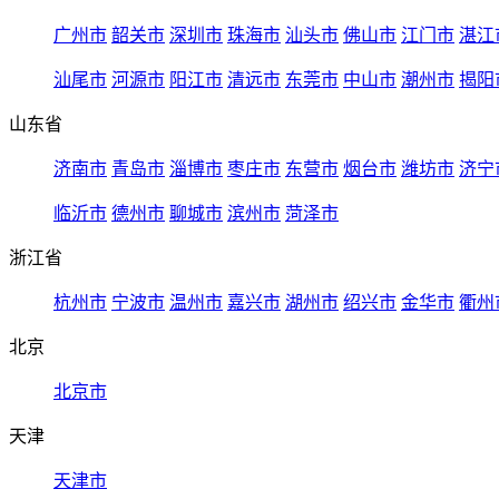
广州市
韶关市
深圳市
珠海市
汕头市
佛山市
江门市
湛江
汕尾市
河源市
阳江市
清远市
东莞市
中山市
潮州市
揭阳
山东省
济南市
青岛市
淄博市
枣庄市
东营市
烟台市
潍坊市
济宁
临沂市
德州市
聊城市
滨州市
菏泽市
浙江省
杭州市
宁波市
温州市
嘉兴市
湖州市
绍兴市
金华市
衢州
北京
北京市
天津
天津市