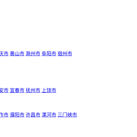
庆市
黄山市
滁州市
阜阳市
宿州市
安市
宜春市
抚州市
上饶市
作市
濮阳市
许昌市
漯河市
三门峡市