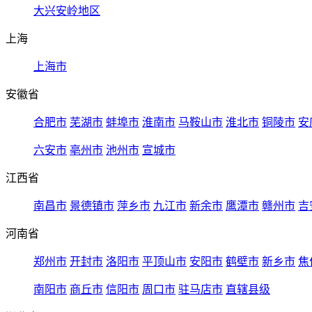
大兴安岭地区
上海
上海市
安徽省
合肥市
芜湖市
蚌埠市
淮南市
马鞍山市
淮北市
铜陵市
安
六安市
亳州市
池州市
宣城市
江西省
南昌市
景德镇市
萍乡市
九江市
新余市
鹰潭市
赣州市
吉
河南省
郑州市
开封市
洛阳市
平顶山市
安阳市
鹤壁市
新乡市
焦
南阳市
商丘市
信阳市
周口市
驻马店市
直辖县级