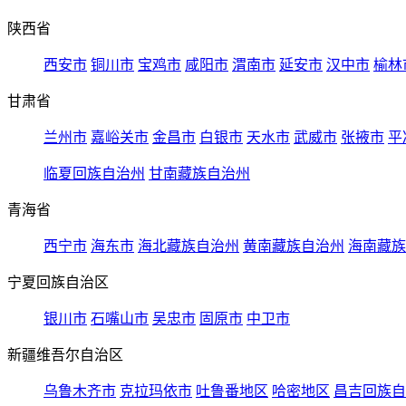
陕西省
西安市
铜川市
宝鸡市
咸阳市
渭南市
延安市
汉中市
榆林
甘肃省
兰州市
嘉峪关市
金昌市
白银市
天水市
武威市
张掖市
平
临夏回族自治州
甘南藏族自治州
青海省
西宁市
海东市
海北藏族自治州
黄南藏族自治州
海南藏族
宁夏回族自治区
银川市
石嘴山市
吴忠市
固原市
中卫市
新疆维吾尔自治区
乌鲁木齐市
克拉玛依市
吐鲁番地区
哈密地区
昌吉回族自