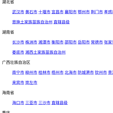
湖北省
武汉市
黄石市
十堰市
宜昌市
襄阳市
鄂州市
荆门市
孝感
恩施土家族苗族自治州
直辖县级
湖南省
长沙市
株洲市
湘潭市
衡阳市
邵阳市
岳阳市
常德市
张家
娄底市
湘西土家族苗族自治州
广西壮族自治区
南宁市
柳州市
桂林市
梧州市
北海市
防城港市
钦州市
贵
来宾市
崇左市
海南省
海口市
三亚市
三沙市
直辖县级
重庆