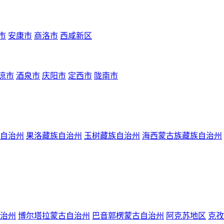
市
安康市
商洛市
西咸新区
凉市
酒泉市
庆阳市
定西市
陇南市
自治州
果洛藏族自治州
玉树藏族自治州
海西蒙古族藏族自治州
治州
博尔塔拉蒙古自治州
巴音郭楞蒙古自治州
阿克苏地区
克孜